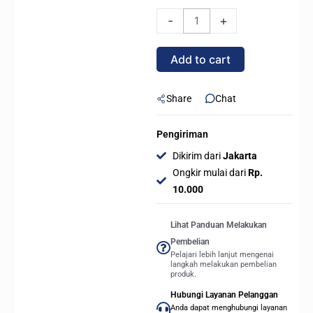
ARGB
-
+
360
-
Add to cart
AIO
Liquid
Cooler
Share
Chat
360mm
with
Pengiriman
Dual-
Dikirim dari
Jakarta
Screen
Ongkir mulai dari
Rp.
IPS
10.000
Display
4.0"
Lihat Panduan Melakukan
-
Pembelian
BLACK
Pelajari lebih lanjut mengenai
langkah melakukan pembelian
quantity
produk.
Hubungi Layanan Pelanggan
Anda dapat menghubungi layanan