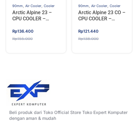
,
,
,
,
90mm
Air Cooler
Cooler
90mm
Air Cooler
Cooler
Arctic Alpine 23 –
Arctic Alpine 23 CO –
CPU COOLER –
CPU COOLER –
Socket AMD AM4,
Socket AMD AM4,
AM5
AM5
Original
Current
Original
Current
Rp
136.400
Rp
121.440
price
price
price
price
Rp
155.000
Rp
138.000
was:
is:
was:
is:
Rp155.000.
Rp136.400.
Rp138.000.
Rp121.440.
Beli produk dari Toko Official Store Toko Expert Komputer
dengan aman & mudah