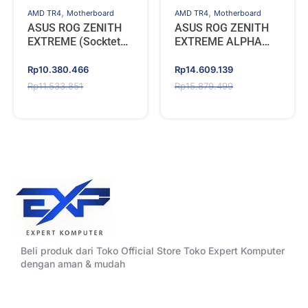
,
,
AMD TR4
Motherboard
AMD TR4
Motherboard
ASUS ROG ZENITH
ASUS ROG ZENITH
EXTREME (Socktet
EXTREME ALPHA
AMD TR4)
(AMD TR4)
Original
Current
Original
Current
Rp
10.380.466
Rp
14.609.139
price
price
price
price
Rp
11.533.851
Rp
15.879.499
was:
is:
was:
is:
Rp11.533.851.
Rp10.380.466.
Rp15.879.499.
Rp14.609.139.
Beli produk dari Toko Official Store Toko Expert Komputer
dengan aman & mudah