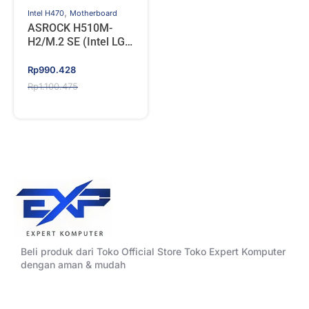
,
Intel H470
Motherboard
ASROCK H510M-
H2/M.2 SE (Intel LGA
Gen10, Gen11)
Original
Current
Rp
990.428
price
price
Rp
1.100.475
was:
is:
Rp1.100.475.
Rp990.428.
Beli produk dari Toko Official Store Toko Expert Komputer
dengan aman & mudah