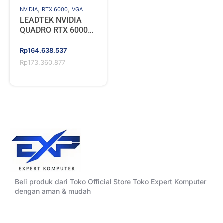
,
,
NVIDIA
RTX 6000
VGA
LEADTEK NVIDIA
QUADRO RTX 6000
ADA GENERATION
48GB GDDR6
Original
Current
Rp
164.638.537
price
price
Rp
173.360.877
was:
is:
Rp173.360.877.
Rp164.638.537.
Beli produk dari Toko Official Store Toko Expert Komputer
dengan aman & mudah