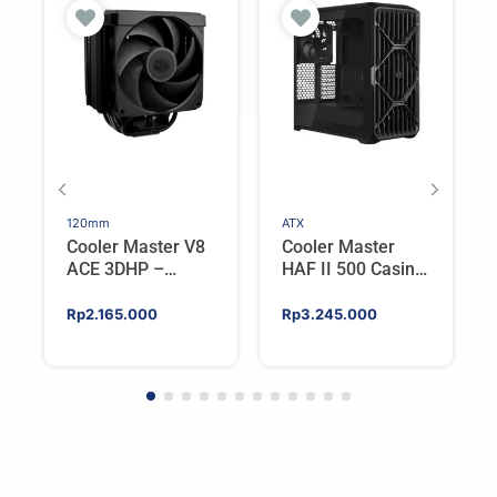
120mm
ATX
Cooler Master V8
Cooler Master
ACE 3DHP –
HAF II 500 Casing
Flagship Single
PC Gaming Mid
Tower CPU Cooler
Tower ATX
Rp
2.165.000
Rp
3.245.000
For AMD/Intel
Tempered Glass
High Airflow Black