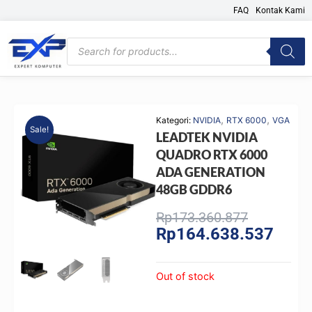
Skip
FAQ
Kontak Kami
to
content
Products
search
,
,
Kategori:
NVIDIA
RTX 6000
VGA
Sale!
LEADTEK NVIDIA
QUADRO RTX 6000
ADA GENERATION
48GB GDDR6
Original
Curre
Rp
173.360.877
Rp
164.638.537
price
price
was:
is:
Rp173.360
Rp164
Out of stock