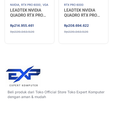
,
,
NVIDIA
RTX PRO 6000
VGA
RTX PRO 6000
LEADTEK NVIDIA
LEADTEK NVIDIA
QUADRO RTX PRO
QUADRO RTX PRO
6000 BLACKWELL
6000 BLACKWELL
96GB GDDR7
MAX-Q 96GB GDDR7
Original
Current
Original
Current
Rp
214.955.461
Rp
208.694.622
Workstation Edition
Workstation Edition
price
price
price
price
Rp
226.343.526
Rp
226.343.526
was:
is:
was:
is:
Rp226.343.526.
Rp214.955.461.
Rp226.343.526.
Rp208.694.622.
Beli produk dari Toko Official Store Toko Expert Komputer
dengan aman & mudah