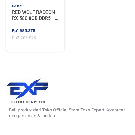
RX 580
RED WOLF RADEON
RX 580 8GB DDR5 –
WHITE
Original
Current
Rp
1.985.378
price
price
Rp
2.205.975
was:
is:
Rp2.205.975.
Rp1.985.378.
Beli produk dari Toko Official Store Toko Expert Komputer
dengan aman & mudah