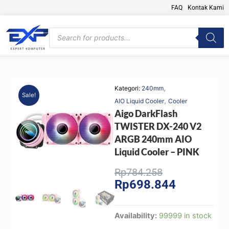
Skip
FAQ
Kontak Kami
to
content
Products
search
,
Kategori:
240mm
Sale!
,
AIO Liquid Cooler
Cooler
Aigo DarkFlash
TWISTER DX-240 V2
ARGB 240mm AIO
Liquid Cooler – PINK
Original
Current
Rp
784.258
Rp
698.844
price
price
was:
is:
Rp784.258.
Rp698.844.
Aigo
Availability:
99999 in stock
DarkFlash