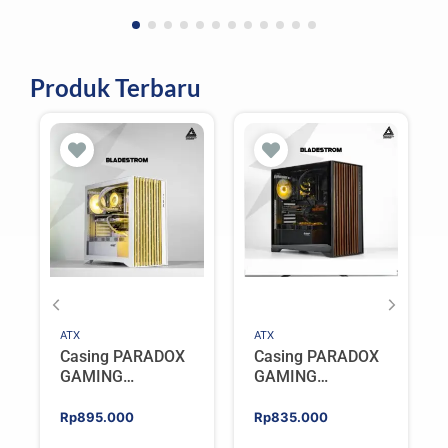
Produk Terbaru
ATX
ATX
Casing PARADOX
Casing PARADOX
GAMING
GAMING
BLADESTORM |
BLADESTORM |
Aesthetic PC Case
Aesthetic PC Case
Rp
895.000
Rp
835.000
with Wooden
with Wooden