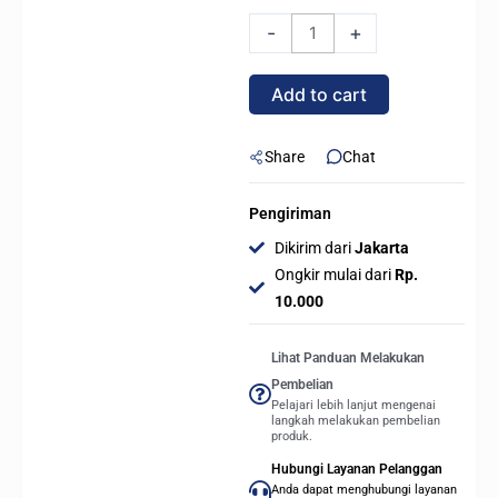
TWISTER
-
+
DX-
240
Add to cart
V2
ARGB
240mm
Share
Chat
AIO
Liquid
Pengiriman
Cooler
Dikirim dari
Jakarta
-
Ongkir mulai dari
Rp.
PINK
10.000
quantity
Lihat Panduan Melakukan
Pembelian
Pelajari lebih lanjut mengenai
langkah melakukan pembelian
produk.
Hubungi Layanan Pelanggan
Anda dapat menghubungi layanan