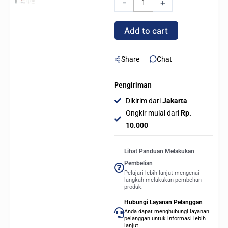
-
+
360L
CORE
Add to cart
ARGB
-
WHITE
Share
Chat
quantity
Pengiriman
Dikirim dari
Jakarta
Ongkir mulai dari
Rp.
10.000
Lihat Panduan Melakukan
Pembelian
Pelajari lebih lanjut mengenai
langkah melakukan pembelian
produk.
Hubungi Layanan Pelanggan
Anda dapat menghubungi layanan
pelanggan untuk informasi lebih
lanjut.