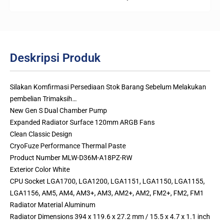
Deskripsi Produk
Silakan Komfirmasi Persediaan Stok Barang Sebelum Melakukan
pembelian Trimaksih…
New Gen S Dual Chamber Pump
Expanded Radiator Surface 120mm ARGB Fans
Clean Classic Design
CryoFuze Performance Thermal Paste
Product Number MLW-D36M-A18PZ-RW
Exterior Color White
CPU Socket LGA1700, LGA1200, LGA1151, LGA1150, LGA1155,
LGA1156, AM5, AM4, AM3+, AM3, AM2+, AM2, FM2+, FM2, FM1
Radiator Material Aluminum
Radiator Dimensions 394 x 119.6 x 27.2 mm / 15.5 x 4.7 x 1.1 inch