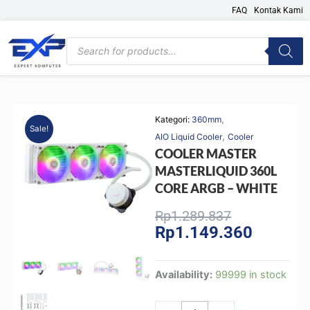
Skip
FAQ
Kontak Kami
to
content
Products
search
,
Kategori:
360mm
Sale!
,
AIO Liquid Cooler
Cooler
COOLER MASTER
MASTERLIQUID 360L
CORE ARGB – WHITE
Original
Current
Rp
1.289.837
Rp
1.149.360
price
price
was:
is:
Rp1.289.837
Rp1.149.
COOLER
Availability:
99999 in stock
MASTER
MASTERLIQUID