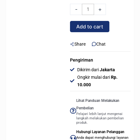
DN240
-
+
/
DN
Add to cart
240
ARGB
240mm
Share
Chat
AIO
Liquid
Pengiriman
Cooler
Dikirim dari
Jakarta
-
Ongkir mulai dari
Rp.
BLACK
10.000
quantity
Lihat Panduan Melakukan
Pembelian
Pelajari lebih lanjut mengenai
langkah melakukan pembelian
produk.
Hubungi Layanan Pelanggan
Anda dapat menghubungi layanan