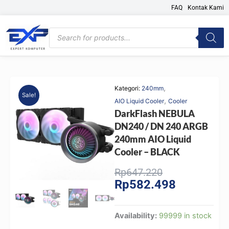
Skip
FAQ
Kontak Kami
to
content
Products
search
,
Kategori:
240mm
Sale!
,
AIO Liquid Cooler
Cooler
DarkFlash NEBULA
DN240 / DN 240 ARGB
240mm AIO Liquid
Cooler – BLACK
Original
Current
Rp
647.220
Rp
582.498
price
price
was:
is:
Rp647.220.
Rp582.498.
DarkFlash
Availability:
99999 in stock
NEBULA