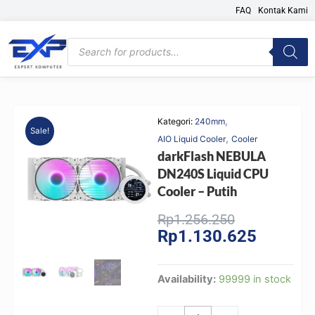
Skip
FAQ
Kontak Kami
to
content
Products
search
,
Kategori:
240mm
Sale!
,
AIO Liquid Cooler
Cooler
darkFlash NEBULA
DN240S Liquid CPU
Cooler – Putih
Original
Current
Rp
1.256.250
Rp
1.130.625
price
price
was:
is:
Rp1.256.250
Rp1.130.
darkFlash
Availability:
99999 in stock
NEBULA
DN240S