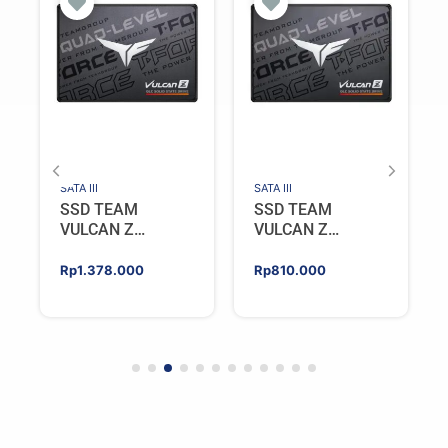
SATA III
SATA III
SSD TEAM
SSD TEAM
VULCAN Z
VULCAN Z
GAMING 512GB
GAMING 256GB
SATA III [QLC]
SATA III [QLC]
Rp
1.378.000
Rp
810.000