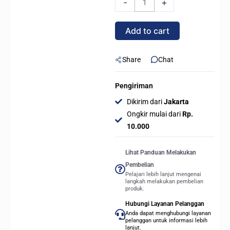
-
+
Liquid
CPU
Add to cart
Cooler
-
Putih
Share
Chat
quantity
Pengiriman
Dikirim dari
Jakarta
Ongkir mulai dari
Rp.
10.000
Lihat Panduan Melakukan
Pembelian
Pelajari lebih lanjut mengenai
langkah melakukan pembelian
produk.
Hubungi Layanan Pelanggan
Anda dapat menghubungi layanan
pelanggan untuk informasi lebih
lanjut.