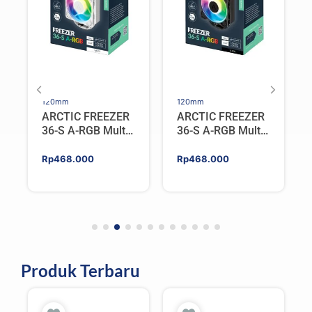
120mm
120mm
ARCTIC FREEZER
ARCTIC FREEZER
36-S A-RGB Multi
36-S A-RGB Multi
Compatible Tower
Compatible Tower
CPU Cooler –
CPU Cooler –
Rp
468.000
Rp
468.000
WHITE
BLACK
Produk Terbaru