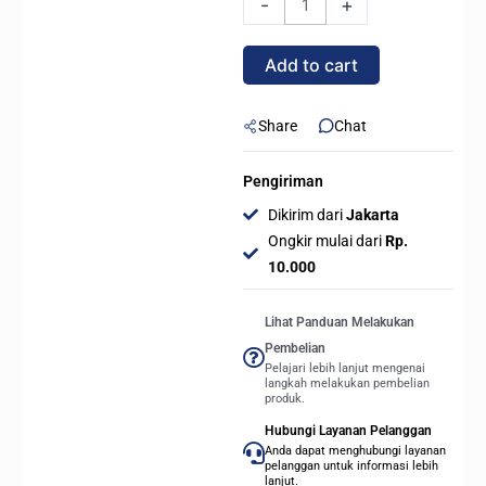
-
+
Liquid
CPU
Add to cart
Cooler
-
Hitam
Share
Chat
quantity
Pengiriman
Dikirim dari
Jakarta
Ongkir mulai dari
Rp.
10.000
Lihat Panduan Melakukan
Pembelian
Pelajari lebih lanjut mengenai
langkah melakukan pembelian
produk.
Hubungi Layanan Pelanggan
Anda dapat menghubungi layanan
pelanggan untuk informasi lebih
lanjut.