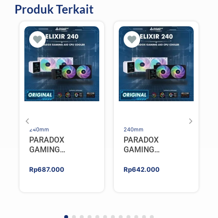
Produk Terkait
240mm
240mm
PARADOX
PARADOX
GAMING
GAMING
HYPERSONIC
HYPERSONIC
ELIXIR 240 – AIO
ELIXIR 240 – AIO
Rp
687.000
Rp
642.000
CPU Cooler –
CPU Cooler –
WHITE
BLACK