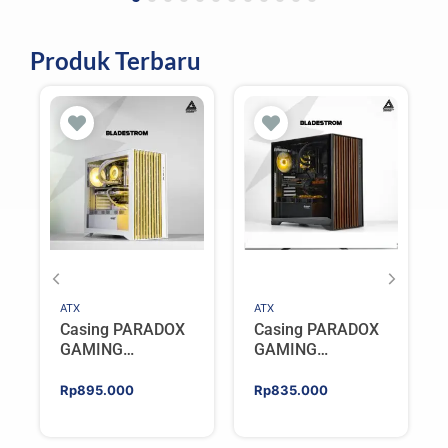
Produk Terbaru
ATX
ATX
Casing PARADOX
Casing PARADOX
GAMING
GAMING
BLADESTORM |
BLADESTORM |
Aesthetic PC Case
Aesthetic PC Case
Rp
895.000
Rp
835.000
with Wooden
with Wooden
Accent Panels –
Accent Panels –