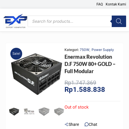
Skip
FAQ
Kontak Kami
to
content
Products
search
,
Kategori:
750W
Power Supply
Sale!
Enermax Revolution
D.F 750W 80+ GOLD –
Full Modular
Original
Current
Rp
1.747.369
Rp
1.588.838
price
price
was:
is:
Rp1.747.369
Rp1.588.
Out of stock
Share
Chat