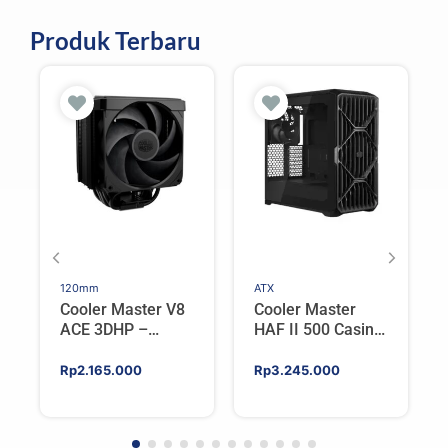
Produk Terbaru
120mm
ATX
Cooler Master V8
Cooler Master
ACE 3DHP –
HAF II 500 Casing
Flagship Single
PC Gaming Mid
Tower CPU Cooler
Tower ATX
Rp
2.165.000
Rp
3.245.000
For AMD/Intel
Tempered Glass
High Airflow Black