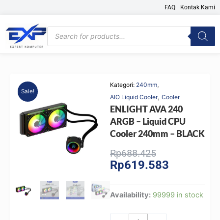
Skip
FAQ
Kontak Kami
to
content
Products
search
,
Kategori:
240mm
Sale!
,
AIO Liquid Cooler
Cooler
ENLIGHT AVA 240
ARGB – Liquid CPU
Cooler 240mm – BLACK
Original
Current
Rp
688.425
Rp
619.583
price
price
was:
is:
Rp688.425.
Rp619.583.
ENLIGHT
Availability:
99999 in stock
AVA
240