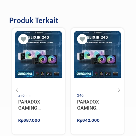
Produk Terkait
240mm
240mm
PARADOX
PARADOX
GAMING
GAMING
HYPERSONIC
HYPERSONIC
ELIXIR 240 – AIO
ELIXIR 240 – AIO
Rp
687.000
Rp
642.000
CPU Cooler –
CPU Cooler –
WHITE
BLACK