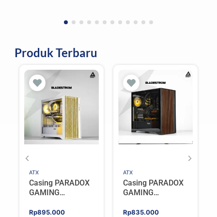
Produk Terbaru
ATX
ATX
Casing PARADOX
Casing PARADOX
GAMING
GAMING
BLADESTORM |
BLADESTORM |
Aesthetic PC Case
Aesthetic PC Case
Rp
895.000
Rp
835.000