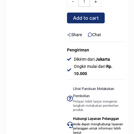
-
+
ARGB
-
Add to cart
Liquid
CPU
Cooler
Share
Chat
240mm
-
Pengiriman
BLACK
Dikirim dari
Jakarta
quantity
Ongkir mulai dari
Rp.
10.000
Lihat Panduan Melakukan
Pembelian
Pelajari lebih lanjut mengenai
langkah melakukan pembelian
produk.
Hubungi Layanan Pelanggan
Anda dapat menghubungi layanan
pelanggan untuk informasi lebih
lanjut.