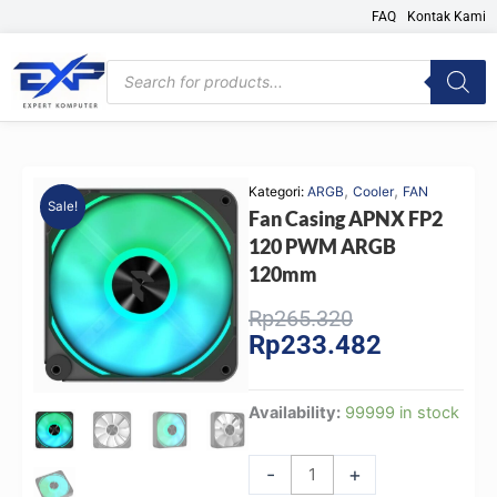
Skip
FAQ
Kontak Kami
to
content
Products
search
,
,
Kategori:
ARGB
Cooler
FAN
Sale!
Fan Casing APNX FP2
120 PWM ARGB
120mm
Original
Current
Rp
265.320
Rp
233.482
price
price
was:
is:
Rp265.320.
Rp233.482.
Fan
Availability:
99999 in stock
Casing
APNX
-
+
FP2