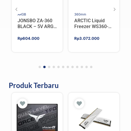
ARGB
360mm
JONSBO ZA-360
ARCTIC Liquid
BLACK – 5V ARGB
Freezer WS360-
Programable Fan
SP6 | Workstation
AIO CPU Water
Rp
604.000
Rp
3.072.000
Cooler For AMD
Produk Terbaru