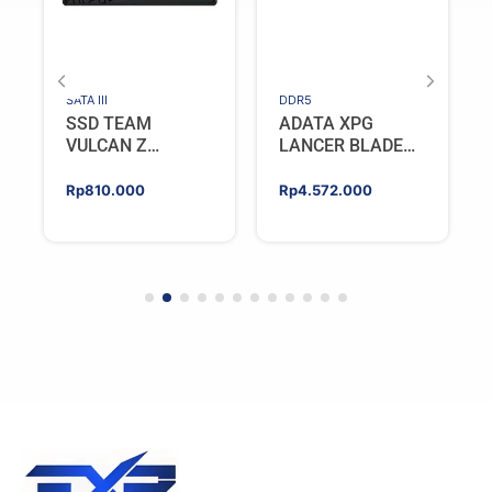
SATA III
DDR5
SSD TEAM
ADATA XPG
VULCAN Z
LANCER BLADE
GAMING 256GB
DDR5 16GB
SATA III [QLC]
(2X8GB) 5600MHz
Rp
810.000
Rp
4.572.000
– WHITE