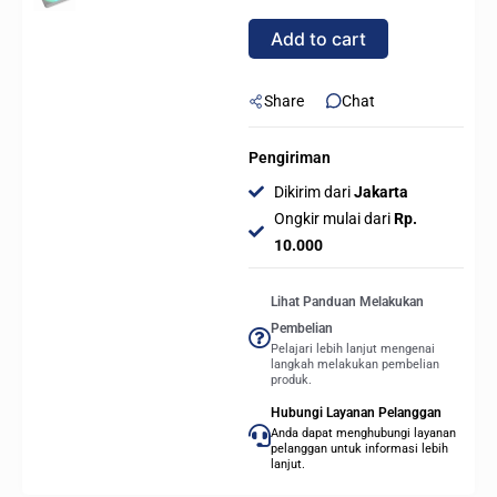
120
Add to cart
PWM
ARGB
120mm
Share
Chat
quantity
Pengiriman
Dikirim dari
Jakarta
Ongkir mulai dari
Rp.
10.000
Lihat Panduan Melakukan
Pembelian
Pelajari lebih lanjut mengenai
langkah melakukan pembelian
produk.
Hubungi Layanan Pelanggan
Anda dapat menghubungi layanan
pelanggan untuk informasi lebih
lanjut.