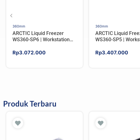
360mm
360mm
ARCTIC Liquid Freezer
ARCTIC Liquid Free
WS360-SP6 | Workstation
WS360-SP5 | Workst
AIO CPU Water Cooler For
AIO CPU Water Cool
AMD
AMD
Rp
3.072.000
Rp
3.407.000
Produk Terbaru