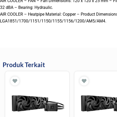
AIR COOLER – FAN – Fan Dimensions: 120 x 120 x 25 mm – Fin
32 dBA – Bearing: Hydraulic.
AIR COOLER – Heatpipe Material: Copper – Product Dimensions:
LGA1851/1700/1151/1150/1155/1156/1200/AM5/AM4.
Produk Terkait