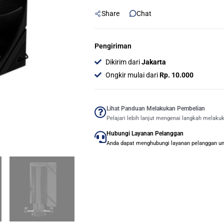
-
Share
Chat
CPU
Air
Cooler
Pengiriman
-
Dikirim dari
Jakarta
BLACK
Ongkir mulai dari
Rp. 10.000
quantity
Lihat Panduan Melakukan Pembelian
Pelajari lebih lanjut mengenai langkah melaku
Hubungi Layanan Pelanggan
Anda dapat menghubungi layanan pelanggan untu