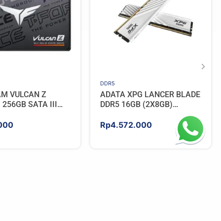
DDR5
AM VULCAN Z
ADATA XPG LANCER BLADE
256GB SATA III
DDR5 16GB (2X8GB)
5600MHz – WHITE
000
Rp
4.572.000