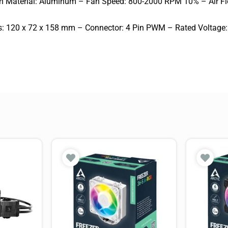
 Material: Aluminum – Fan Speed: 800-2000 RPM 10% – Air Flo
 120 x 72 x 158 mm – Connector: 4 Pin PWM – Rated Voltage: 1