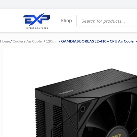
Skip
to
Products
content
Shop
search
Home
/
Cooler
/
Air Cooler
/
120mm
/ GAMDIAS BOREAS E2-410 – CPU Air Cooler 