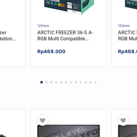
120mm
120mm
zer
ARCTIC FREEZER 36-S A-
ARCTIC 
ation
RGB Multi Compatible
RGB Mul
er For
Tower CPU Cooler – WHITE
Tower C
Rp
468.000
Rp
468.