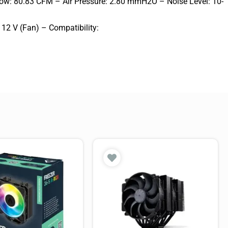
w: 80.83 CFM – Air Pressure: 2.80 mmH2O – Noise Level: 10-
2 V (Fan) – Compatibility: