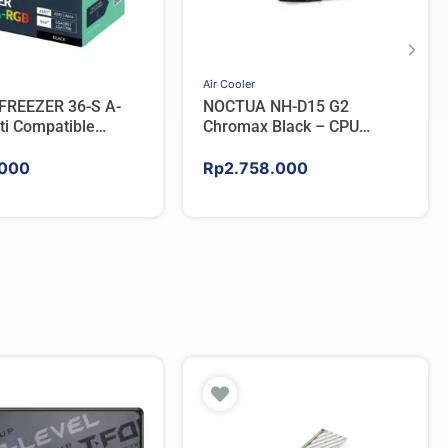
Air Cooler
FREEZER 36-S A-
NOCTUA NH-D15 G2
ti Compatible
Chromax Black – CPU
PU Cooler – BLACK
Cooler
000
Rp
2.758.000