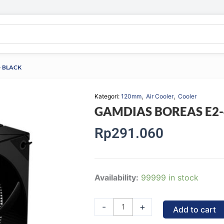
– BLACK
,
,
Kategori:
120mm
Air Cooler
Cooler
GAMDIAS BOREAS E2-41
Rp
291.060
GAMDIAS
Availability:
99999 in stock
BOREAS
E2-
-
+
Add to cart
410