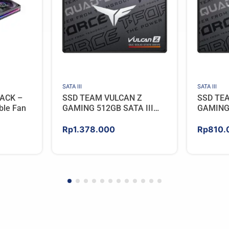
SATA III
SATA III
ACK –
SSD TEAM VULCAN Z
SSD TE
ble Fan
GAMING 512GB SATA III
GAMING 
[QLC]
[QLC]
Rp
1.378.000
Rp
810.