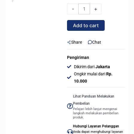
240
-
+
DIGITAL
ARGB
Add to cart
240mm
-
All
Share
Chat
in
One
Pengiriman
Liquid
Dikirim dari
Jakarta
Cooler
Ongkir mulai dari
Rp.
-
10.000
WHITE
quantity
Lihat Panduan Melakukan
Pembelian
Pelajari lebih lanjut mengenai
langkah melakukan pembelian
produk.
Hubungi Layanan Pelanggan
Anda dapat menghubungi layanan