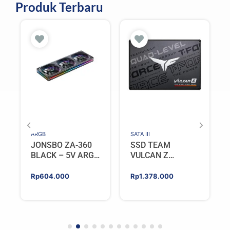
Produk Terbaru
ARGB
SATA III
JONSBO ZA-360
SSD TEAM
BLACK – 5V ARGB
VULCAN Z
Programable Fan
GAMING 512GB
SATA III [QLC]
Rp
604.000
Rp
1.378.000