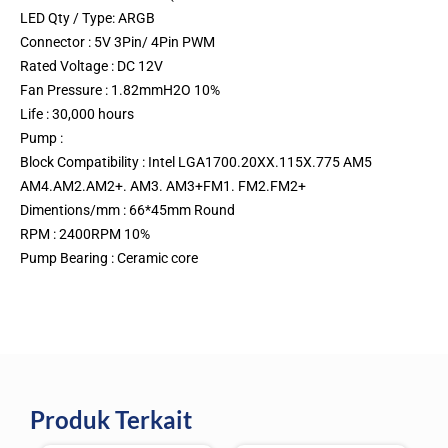
LED Qty / Type: ARGB
Connector : 5V 3Pin/ 4Pin PWM
Rated Voltage : DC 12V
Fan Pressure : 1.82mmH2O 10%
Life : 30,000 hours
Pump :
Block Compatibility : Intel LGA1700.20XX.115X.775 AM5
AM4.AM2.AM2+. AM3. AM3+FM1. FM2.FM2+
Dimentions/mm : 66*45mm Round
RPM : 2400RPM 10%
Pump Bearing : Ceramic core
Produk Terkait