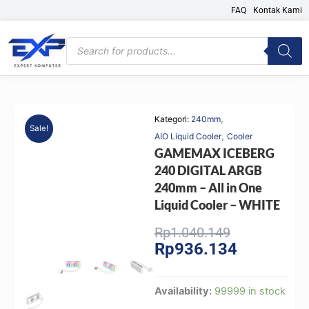
Skip
FAQ
Kontak Kami
to
content
Products
search
,
Kategori:
240mm
Sale!
,
AIO Liquid Cooler
Cooler
GAMEMAX ICEBERG
240 DIGITAL ARGB
240mm – All in One
Liquid Cooler – WHITE
Original
Current
Rp
1.040.149
Rp
936.134
price
price
was:
is:
Rp1.040.149
Rp936.134.
GAMEMAX
Availability:
99999 in stock
ICEBERG