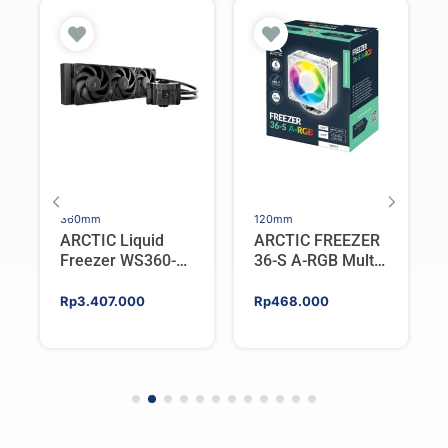
360mm
120mm
ARCTIC Liquid
ARCTIC FREEZER
Freezer WS360-
36-S A-RGB Multi
SP5 | Workstation
Compatible Tower
AIO CPU Water
CPU Cooler –
Rp
3.407.000
Rp
468.000
Cooler For AMD
WHITE